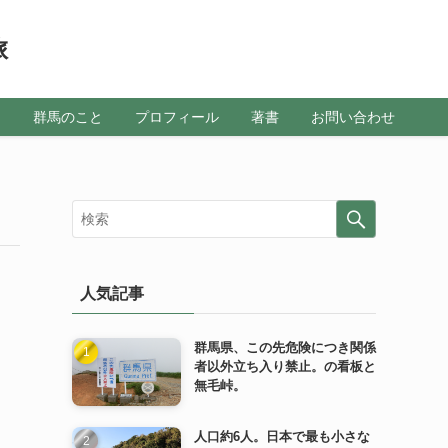
旅
メ
群馬のこと
プロフィール
著書
お問い合わせ
人気記事
群馬県、この先危険につき関係
者以外立ち入り禁止。の看板と
無毛峠。
人口約6人。日本で最も小さな