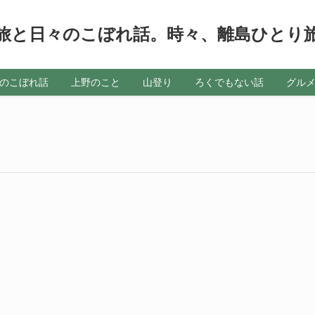
旅と日々のこぼれ話。時々、離島ひとり
のこぼれ話
上野のこと
山登り
ろくでもない話
グル