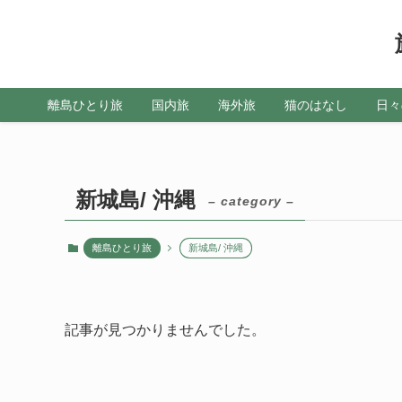
離島ひとり旅
国内旅
海外旅
猫のはなし
日々
新城島/ 沖縄
– category –
離島ひとり旅
新城島/ 沖縄
記事が見つかりませんでした。