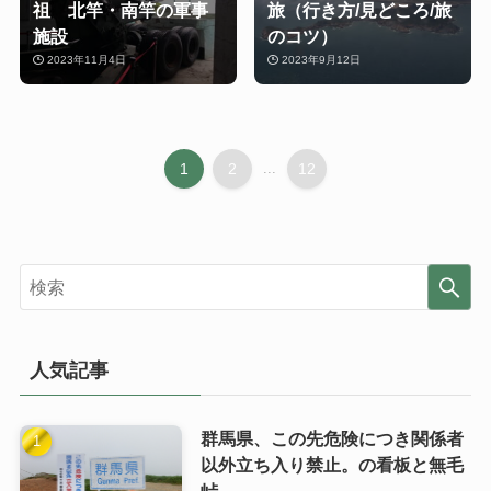
祖 北竿・南竿の軍事
旅（行き方/見どころ/旅
施設
のコツ）
2023年11月4日
2023年9月12日
1
2
...
12
人気記事
群馬県、この先危険につき関係者
以外立ち入り禁止。の看板と無毛
峠。