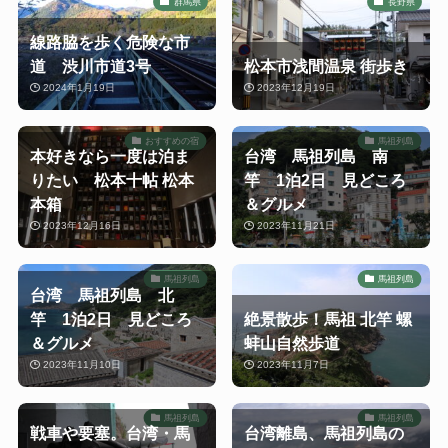
群馬県
長野県
線路脇を歩く危険な市
道 渋川市道3号
松本市浅間温泉 街歩き
2024年1月19日
2023年12月19日
おすすめの宿
馬祖列島
本好きなら一度は泊ま
台湾 馬祖列島 南
りたい 松本十帖 松本
竿 1泊2日 見どころ
本箱
＆グルメ
2023年12月16日
2023年11月21日
馬祖列島
馬祖列島
台湾 馬祖列島 北
竿 1泊2日 見どころ
絶景散歩！馬祖 北竿 螺
＆グルメ
蚌山自然歩道
2023年11月10日
2023年11月7日
馬祖列島
馬祖列島
戦車や要塞。台湾・馬
台湾離島、馬祖列島の