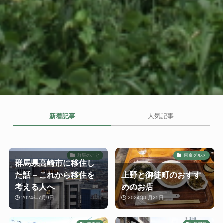
新着記事
人気記事
群馬のこと
東京グルメ
群馬県高崎市に移住し
た話－これから移住を
上野と御徒町のおすす
考える人へ
めのお店
2024年7月9日
2024年6月25日