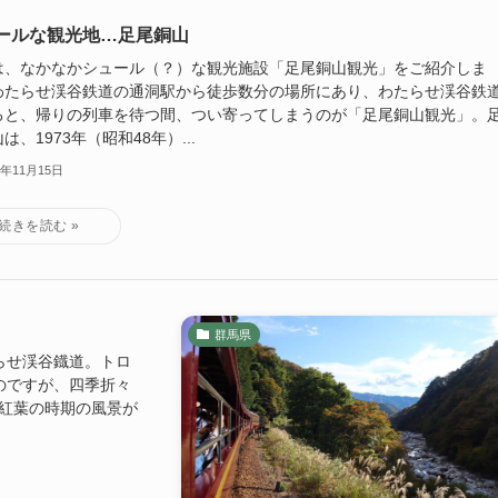
ールな観光地…足尾銅山
は、なかなかシュール（？）な観光施設「足尾銅山観光」をご紹介しま
わたらせ渓谷鉄道の通洞駅から徒歩数分の場所にあり、わたらせ渓谷鉄
ると、帰りの列車を待つ間、つい寄ってしまうのが「足尾銅山観光」。
は、1973年（昭和48年）...
2年11月15日
群馬県
らせ渓谷鐡道。トロ
のですが、四季折々
の紅葉の時期の風景が