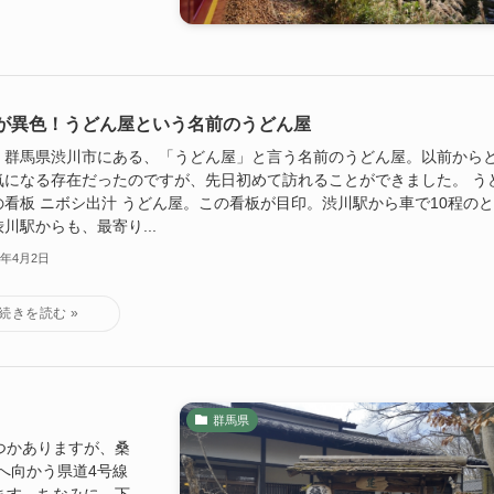
が異色！うどん屋という名前のうどん屋
、群馬県渋川市にある、「うどん屋」と言う名前のうどん屋。以前から
気になる存在だったのですが、先日初めて訪れることができました。 う
の看板 ニボシ出汁 うどん屋。この看板が目印。渋川駅から車で10程の
川駅からも、最寄り...
2年4月2日
群馬県
つかありますが、桑
へ向かう県道4号線
ます。ちなみに、下