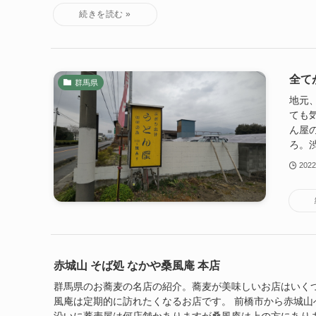
全て
群馬県
地元
ても
ん屋
ろ。渋
202
赤城山 そば処 なかや桑風庵 本店
群馬県のお蕎麦の名店の紹介。蕎麦が美味しいお店はいく
風庵は定期的に訪れたくなるお店です。 前橋市から赤城山
沿いに蕎麦屋は何店舗かありますが桑風庵は上の方にあり