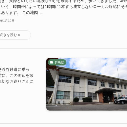
聞き、実際どのくらい危険なのかを確認するため、歩いてきました。JR
という、時間帯によっては1時間に1本すら成立しないローカル線脇にそ
あります。 この地図↑...
4年1月19日
群馬県
せ渓谷鉄道に乗っ
前に、この周辺を散
親切なお巡りさんに