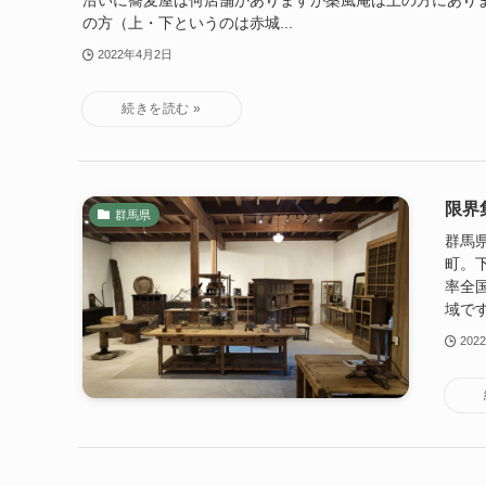
の方（上・下というのは赤城...
2022年4月2日
限界
群馬県
群馬
町。
率全
域です
202