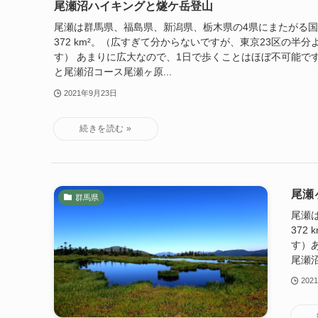
尾瀬沼ハイキングと燧ケ岳登山
尾瀬は群馬県、福島県、新潟県、栃木県の4県にまたがる国
372 km²。（広すぎて分からないですが、東京23区の半
す） あまりに広大なので、1日で歩くことはほぼ不可能で
と尾瀬沼コース尾瀬ヶ原...
2021年9月23日
尾瀬
群馬県
尾瀬
372
す）
尾瀬沼
202