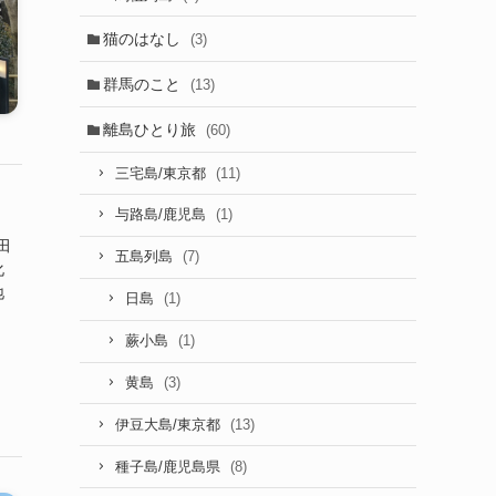
猫のはなし
(3)
群馬のこと
(13)
離島ひとり旅
(60)
(11)
三宅島/東京都
(1)
与路島/鹿児島
田
(7)
五島列島
化
地
(1)
日島
(1)
蕨小島
(3)
黄島
(13)
伊豆大島/東京都
(8)
種子島/鹿児島県