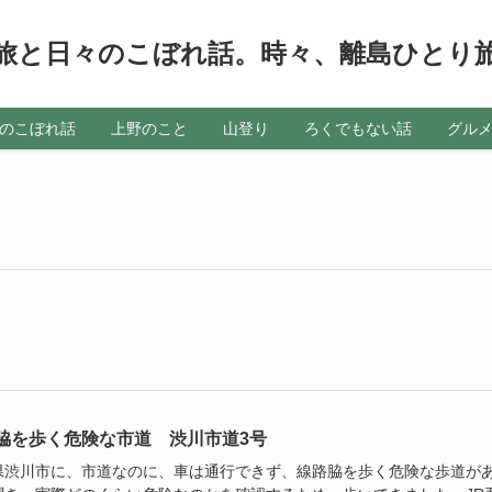
旅と日々のこぼれ話。時々、離島ひとり
のこぼれ話
上野のこと
山登り
ろくでもない話
グル
脇を歩く危険な市道 渋川市道3号
県渋川市に、市道なのに、車は通行できず、線路脇を歩く危険な歩道が