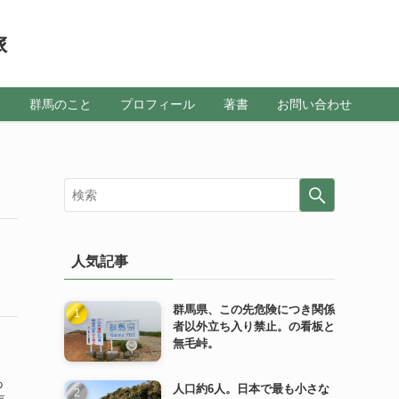
旅
メ
群馬のこと
プロフィール
著書
お問い合わせ
人気記事
群馬県、この先危険につき関係
者以外立ち入り禁止。の看板と
無毛峠。
あ
人口約6人。日本で最も小さな