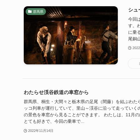
シュ
群馬県
今回
す。
に乗
尾銅山
202
わたらせ渓谷鉄道の車窓から
群馬県、桐生・大間々と栃木県の足尾（間藤）を結ぶわた
ッコ列車が運行していて、里山～渓谷に沿って走っていく
の景色を車窓から見ることができます。 わたしは、11月
とても好きで、今回の乗車で...
2022年11月14日