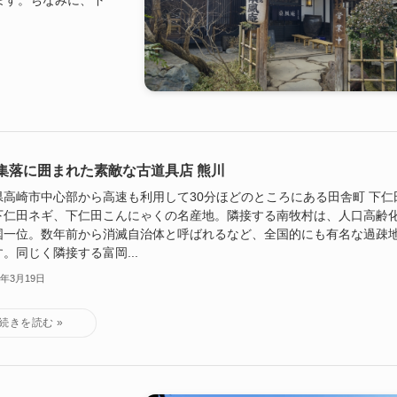
集落に囲まれた素敵な古道具店 熊川
県高崎市中心部から高速も利用して30分ほどのところにある田舎町 下仁
下仁田ネギ、下仁田こんにゃくの名産地。隣接する南牧村は、人口高齢
国一位。数年前から消滅自治体と呼ばれるなど、全国的にも有名な過疎
。同じく隣接する富岡...
2年3月19日