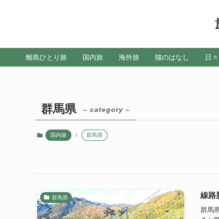
離島ひとり旅
国内旅
海外旅
猫のはなし
日々
群馬県
– category –
国内旅
群馬県
線路
群馬県
群馬