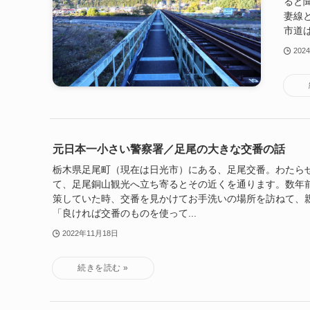
ると
妻線
市道は
202
元日本一小さい警察署／足尾の大きな交番の話
栃木県足尾町（現在は日光市）にある、足尾交番。わたら
て、足尾銅山観光へ立ち寄るとその近くを通ります。数年
策していた時、交番を見かけてお手洗いの場所を訪ねて、
「良ければ交番のものを使って...
2022年11月18日