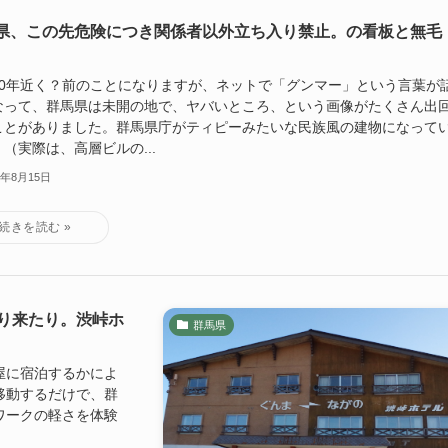
県、この先危険につき関係者以外立ち入り禁止。の看板と無毛
10年近く？前のことになりますが、ネットで「グンマー」という言葉が
なって、群馬県は未開の地で、ヤバいところ、という画像がたくさん出
ことがありました。群馬県庁がティピーみたいな民族風の建物になって
（実際は、高層ビルの...
1年8月15日
り来たり。渋峠ホ
群馬県
屋に宿泊するかによ
移動するだけで、群
ワークの軽さを体験