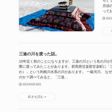
ろく
月頭
ってお
202
三途の川を渡った話。
10年近く前のことになりますが、三途の川という名の川が
際に渡ってみたことがあります。群馬県甘楽郡甘楽町に「
わ）」という利根川水系の川があります。 一級河川。 な
のか？調べてみると、「三途...
2021年8月16日