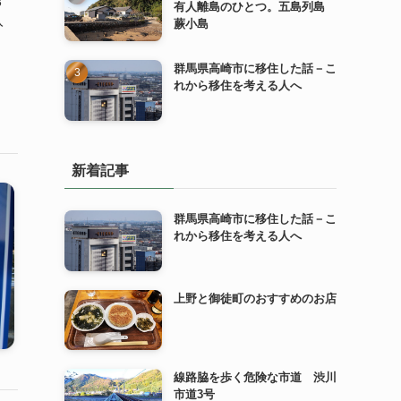
3
有人離島のひとつ。五島列島
入
蕨小島
群馬県高崎市に移住した話－こ
れから移住を考える人へ
新着記事
群馬県高崎市に移住した話－こ
れから移住を考える人へ
上野と御徒町のおすすめのお店
線路脇を歩く危険な市道 渋川
市道3号