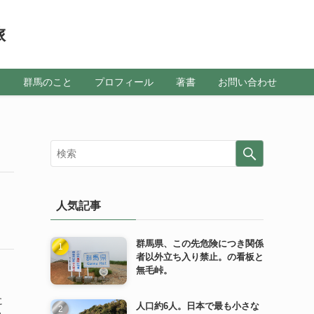
旅
メ
群馬のこと
プロフィール
著書
お問い合わせ
人気記事
群馬県、この先危険につき関係
者以外立ち入り禁止。の看板と
無毛峠。
に
人口約6人。日本で最も小さな