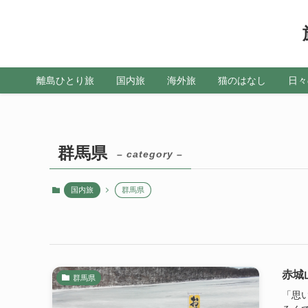
離島ひとり旅
国内旅
海外旅
猫のはなし
日々
群馬県
– category –
国内旅
群馬県
赤城
群馬県
「思