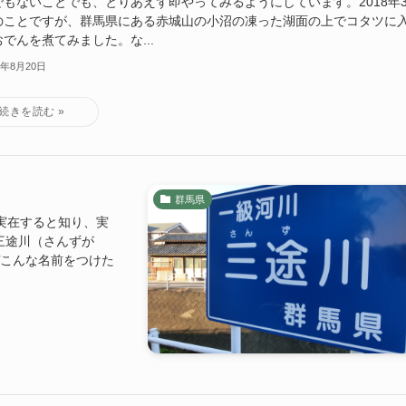
でもないことでも、とりあえず即やってみるようにしています。2018年
のことですが、群馬県にある赤城山の小沼の凍った湖面の上でコタツに
でんを煮てみました。な...
1年8月20日
群馬県
実在すると知り、実
三途川（さんずが
ぜこんな名前をつけた