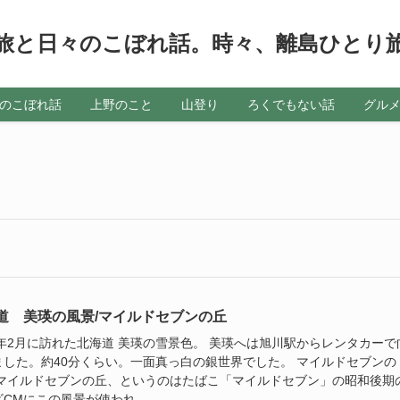
旅と日々のこぼれ話。時々、離島ひとり
のこぼれ話
上野のこと
山登り
ろくでもない話
グル
道 美瑛の風景/マイルドセブンの丘
18年2月に訪れた北海道 美瑛の雪景色。 美瑛へは旭川駅からレンタカーで
ました。約40分くらい。一面真っ白の銀世界でした。 マイルドセブンの
 マイルドセブンの丘、というのはたばこ「マイルドセブン」の昭和後期
CMにこの風景が使われ...