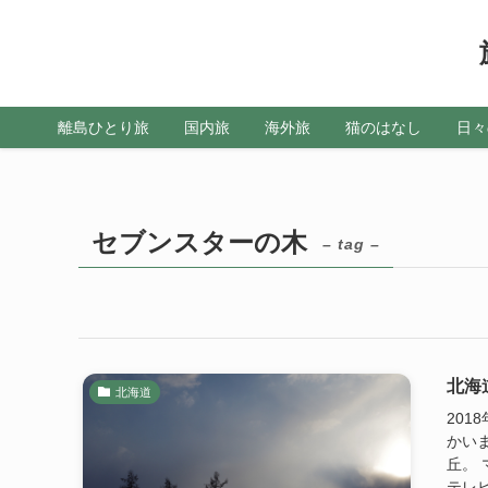
離島ひとり旅
国内旅
海外旅
猫のはなし
日々
セブンスターの木
– tag –
北海
北海道
20
かい
丘。
テレビ