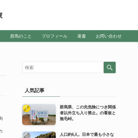
旅
メ
群馬のこと
プロフィール
著書
お問い合わせ
人気記事
群馬県、この先危険につき関係
者以外立ち入り禁止。の看板と
向
無毛峠。
の
人口約6人。日本で最も小さな