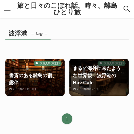
旅と日々のこぼれ話。時々、離島
ひとり旅
波浮港
– tag –
伊豆大島/東京都
伊豆大島/東京都
まるで海外に来たよう
書斎のある離島の宿、
な世界観…波浮港の
露伴
Hav Cafe
2021年10月31日
2021年9月26日
1