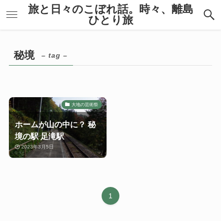
旅と日々のこぼれ話。時々、離島
ひとり旅
秘境
– tag –
大地の芸術祭
ホームが山の中に？ 秘
境の駅 足滝駅
2023年3月5日
1