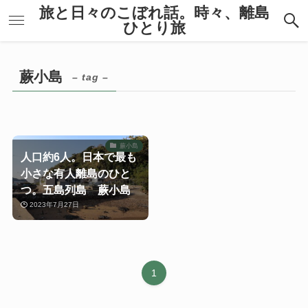
旅と日々のこぼれ話。時々、離島
ひとり旅
蕨小島
– tag –
蕨小島
人口約6人。日本で最も
小さな有人離島のひと
つ。五島列島 蕨小島
2023年7月27日
1