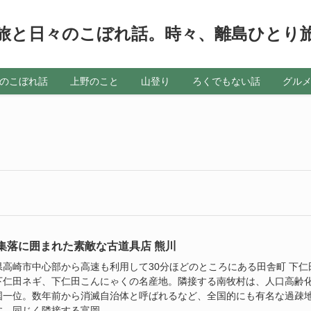
旅と日々のこぼれ話。時々、離島ひとり
のこぼれ話
上野のこと
山登り
ろくでもない話
グル
集落に囲まれた素敵な古道具店 熊川
県高崎市中心部から高速も利用して30分ほどのところにある田舎町 下仁
下仁田ネギ、下仁田こんにゃくの名産地。隣接する南牧村は、人口高齢
国一位。数年前から消滅自治体と呼ばれるなど、全国的にも有名な過疎
。同じく隣接する富岡...