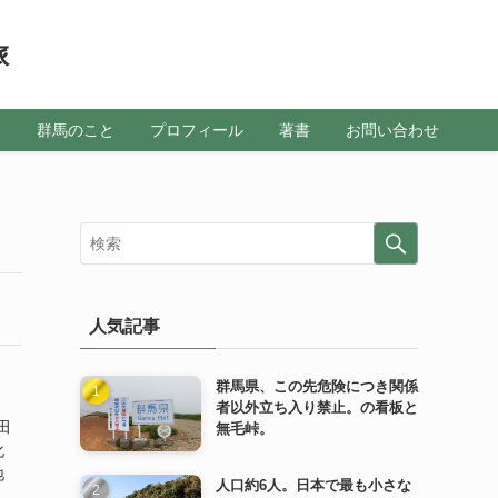
旅
メ
群馬のこと
プロフィール
著書
お問い合わせ
人気記事
群馬県、この先危険につき関係
者以外立ち入り禁止。の看板と
田
無毛峠。
化
地
人口約6人。日本で最も小さな