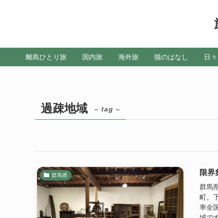
離島ひとり旅
国内旅
海外旅
猫のはなし
日々
過疎地域
– tag –
限界
群馬県
群馬
町。
率全
域です