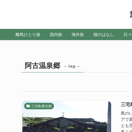
離島ひとり旅
国内旅
海外旅
猫のはなし
日々
阿古温泉郷
– tag –
三宅
三宅島/東京都
島の
アで
とも
多くの