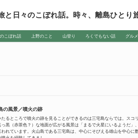
旅と日々のこぼれ話。時々、離島ひとり
のこぼれ話
上野のこと
山登り
ろくでもない話
グル
島の風景／噴火の跡
いたるところで噴火の跡を見ることができるのは三宅島ならでは。スコ
真っ黒（赤茶色？）な地面が広がる風景は「まるで火星にいるようだ」
言われています。火山島である三宅島は、中心にそびえる雄山を中心に
噴火を経験してきまし...