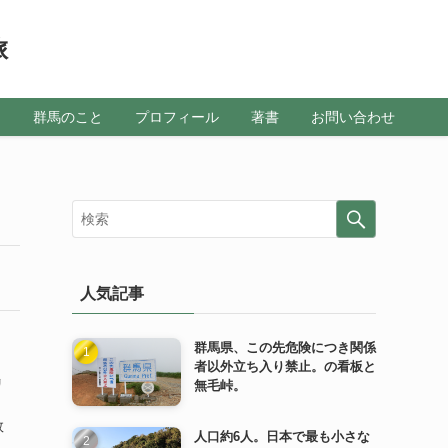
旅
メ
群馬のこと
プロフィール
著書
お問い合わせ
人気記事
群馬県、この先危険につき関係
者以外立ち入り禁止。の看板と
リ
無毛峠。
、
数
人口約6人。日本で最も小さな