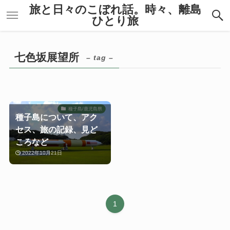
旅と日々のこぼれ話。時々、離島
ひとり旅
七色坂展望所
– tag –
種子島/鹿児島県
種子島について、アク
セス、旅の記録、見ど
ころなど
2022年10月21日
1