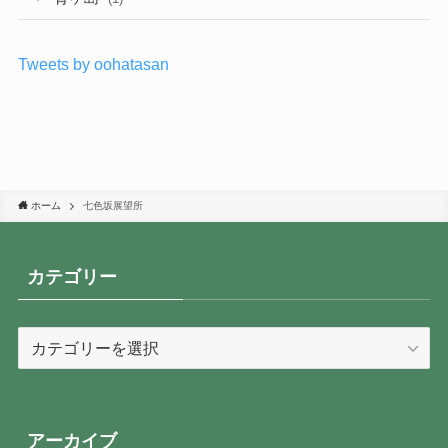
Tweets by oohatasan
ホーム
七色坂展望所
カテゴリー
カ
テ
ゴ
リ
ー
アーカイブ