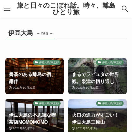
旅と日々のこぼれ話。時々、離島
ひとり旅
伊豆大島
– tag –
伊豆大島/東京都
伊豆大島/東京都
書斎のある離島の宿、
まるでラピュタの世界
露伴
観。泉津の切り通し
2021年10月31日
2021年10月23日
伊豆大島/東京都
伊豆大島/東京都
伊豆大島の不思議な喫
火口の迫力がすごい！
茶店MOMOMOMO
伊豆大島三原山
2021年10月23日
2021年10月19日