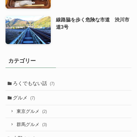
線路脇を歩く危険な市道 渋川市
道3号
カテゴリー
ろくでもない話
(7)
グルメ
(7)
東京グルメ
(2)
群馬グルメ
(3)