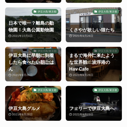
伊豆大島/東京都
伊豆大島/東京都
日本で唯一？離島の動
物園！大島公園動物園
くさやが欲しい猫たち
2021年10月4日
2021年9月26日
伊豆大島/東京都
伊豆大島/東京都
伊豆大島に早朝に到着
まるで海外に来たよう
したら食べたい朝ごは
な世界観…波浮港の
ん
Hav Cafe
2021年9月26日
2021年9月26日
伊豆大島/東京都
伊豆大島/東京都
伊豆大島グルメ
フェリーで伊豆大島へ
2021年9月26日
2021年9月23日