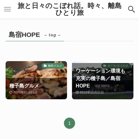
旅と日々のこぼれ話。時々、離島
ひとり旅
島宿HOPE
– tag –
離島グルメ
種子島/鹿児島県
ワーケーション環境も
充実の種子島／島宿
種子島グルメ
HOPE
2022年10月21日
2022年10月21日
1