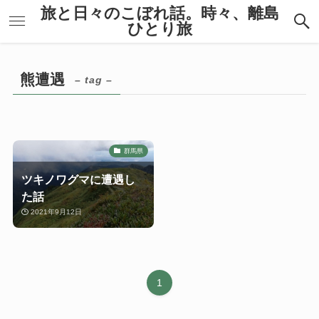
旅と日々のこぼれ話。時々、離島
ひとり旅
熊遭遇
– tag –
群馬県
ツキノワグマに遭遇し
た話
2021年9月12日
1