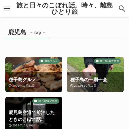
旅と日々のこぼれ話。時々、離島
ひとり旅
鹿児島
– tag –
離島グルメ
種子島/鹿児島県
種子島グルメ
種子島の一期一会
2022年10月21日
2022年10月19日
種子島/鹿児島県
鹿児島空港で前泊した
ときのこぼれ話。
2022年10月19日