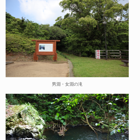
男淵・女淵の滝