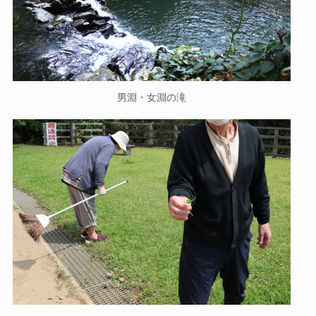
男淵・女淵の滝