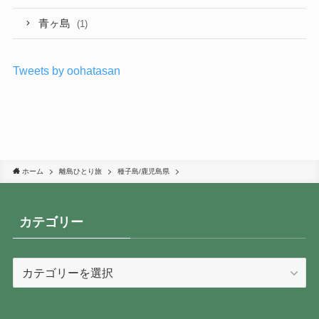
青ヶ島
(1)
Tweets by oohatasan
ホーム
離島ひとり旅
種子島/鹿児島県
カテゴリー
カ
テ
ゴ
リ