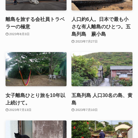
離島を旅する会社員トラベ
人口約6人。日本で最も小
ラーの極意
さな有人離島のひとつ。五
島列島 蕨小島
2023年8月3日
2023年7月27日
女子離島ひとり旅を10年以
五島列島 人口30名の島、黄
上続けて。
島
2023年7月13日
2023年7月10日