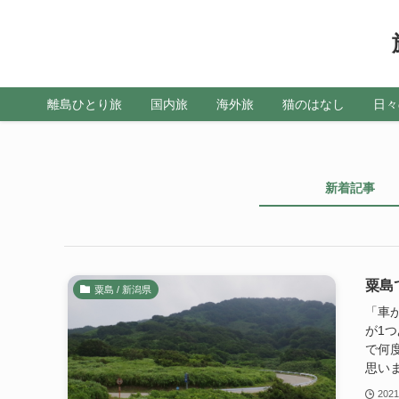
離島ひとり旅
国内旅
海外旅
猫のはなし
日々
新着記事
粟島
粟島 / 新潟県
「車
が1
で何
思いま
202