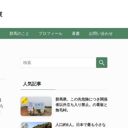
旅
メ
群馬のこと
プロフィール
著書
お問い合わせ
人気記事
群馬県、この先危険につき関係
機
者以外立ち入り禁止。の看板と
ろ
無毛峠。
と
人口約6人。日本で最も小さな