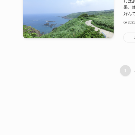
しば
果、
好んで
202
1
.