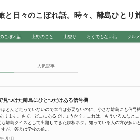
旅と日々のこぼれ話。時々、離島ひとり
のこぼれ話
上野のこと
山登り
ろくでもない話
グル
人気記事
で見つけた離島にひとつだけある信号機
がほとんど走っていないので本当は必要ないのに、小さな離島にも信号
つあります。さて、どこにあるでしょうか？」これは、もういろんなとこ
度も離島クイズとして出題してきた鉄板ネタ。知っている人の方が多い
すが、答えは学校の前...
1年6月1日