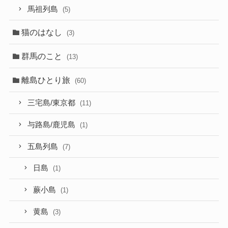
馬祖列島
(5)
猫のはなし
(3)
群馬のこと
(13)
離島ひとり旅
(60)
三宅島/東京都
(11)
与路島/鹿児島
(1)
五島列島
(7)
日島
(1)
蕨小島
(1)
黄島
(3)