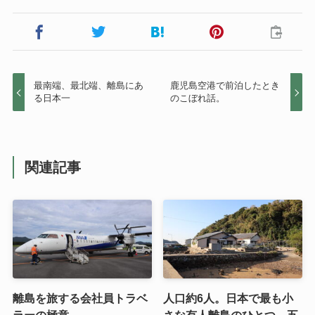
最南端、最北端、離島にあ
鹿児島空港で前泊したとき
る日本一
のこぼれ話。
関連記事
離島を旅する会社員トラベ
人口約6人。日本で最も小
ラーの極意
さな有人離島のひとつ。五