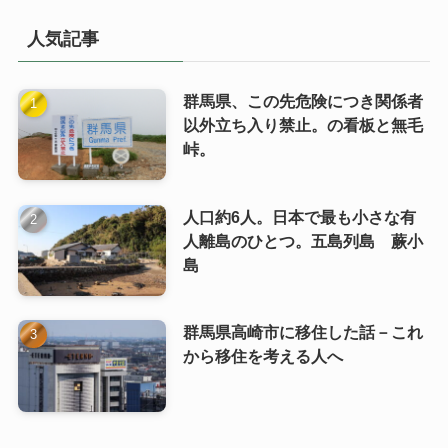
人気記事
群馬県、この先危険につき関係者
以外立ち入り禁止。の看板と無毛
峠。
人口約6人。日本で最も小さな有
人離島のひとつ。五島列島 蕨小
島
群馬県高崎市に移住した話－これ
から移住を考える人へ